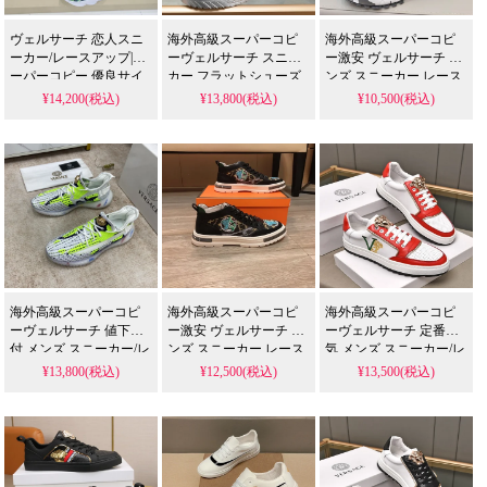
ヴェルサーチ 恋人スニ
海外高級スーパーコピ
海外高級スーパーコピ
ーカー/レースアップ|ス
ーヴェルサーチ スニー
ー激安 ヴェルサーチ メ
ーパーコピー 優良サイ
カー フラットシューズ
ンズ スニーカー レース
ト
カジュアル | 激安セール
アップ | 激安セール中
¥14,200(税込)
¥13,800(税込)
¥10,500(税込)
中
海外高級スーパーコピ
海外高級スーパーコピ
海外高級スーパーコピ
ーヴェルサーチ 値下受
ー激安 ヴェルサーチ メ
ーヴェルサーチ 定番人
付 メンズ スニーカー/レ
ンズ スニーカー レース
気 メンズ スニーカー/レ
ースアップ | 激安セール
アップ | 激安セール中
ースアップ | 激安セール
¥13,800(税込)
¥12,500(税込)
¥13,500(税込)
中
中