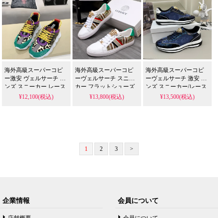
海外高級スーパーコピ
海外高級スーパーコピ
海外高級スーパーコピ
ー激安 ヴェルサーチ メ
ーヴェルサーチ スニー
ーヴェルサーチ 激安 メ
ンズ スニーカー レース
カー フラットシューズ
ンズ スニーカー/レース
アップ | 激安セール中
カジュアル | 激安セール
アップ | 激安セール中
¥12,100(税込)
¥13,800(税込)
¥13,500(税込)
中
1
2
3
>
企業情報
会員について
店舗概要
会員について