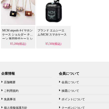
MCM airpods 4イヤホン
ブランド エムシーエ
ケース ショルダー チェ
ム/MCM スマホケース
ーン 第四世代ケース レ
ザー エムシーエム エア
¥5,200(税込)
¥5,500(税込)
ーポッズ 32 pro ケース
落下防止 レデイース
airpodsケース 可愛い フ
ァッション
企業情報
会員について
店舗概要
会員について
ご利用規約
抽選について
免責事項
ポイントについて
個人情報保護方針
クーポンについて