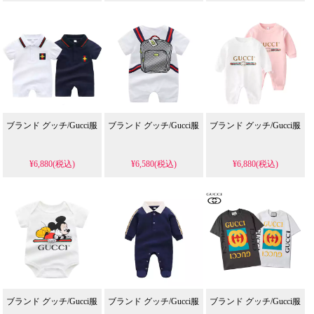
ブランド グッチ/Gucci服
ブランド グッチ/Gucci服
ブランド グッチ/Gucci服
¥6,880(税込)
¥6,580(税込)
¥6,880(税込)
ブランド グッチ/Gucci服
ブランド グッチ/Gucci服
ブランド グッチ/Gucci服