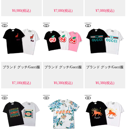
¥6,980(税込)
¥7,080(税込)
¥7,080(税込)
ブランド グッチ/Gucci服
ブランド グッチ/Gucci服
ブランド グッチ/Gucci服
¥7,180(税込)
¥6,380(税込)
¥6,380(税込)