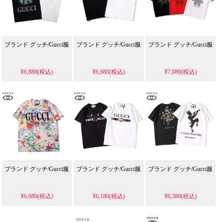
ブランド グッチ/Gucci服
ブランド グッチ/Gucci服
ブランド グッチ/Gucci服
¥6,880(税込)
¥6,680(税込)
¥7,080(税込)
ブランド グッチ/Gucci服
ブランド グッチ/Gucci服
ブランド グッチ/Gucci服
¥6,680(税込)
¥6,180(税込)
¥6,380(税込)