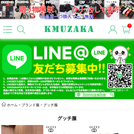
0
ホーム
>
ブランド服
>
グッチ服
グッチ服