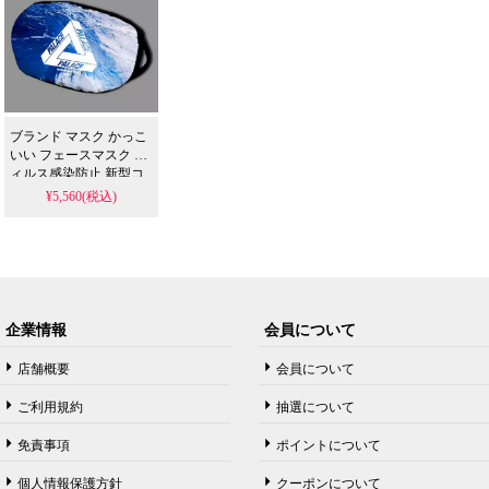
ブランド マスク かっこ
いい フェースマスク ウ
ィルス感染防止 新型コ
ルナウィルス対策 オフ
¥5,560(税込)
ホワイト PALACE パレ
ス 洗える 防風 オシャレ
防災 避難 緊急 抗菌 予
防 通気性 花粉対策 風邪
男女兼用
企業情報
会員について
店舗概要
会員について
ご利用規約
抽選について
免責事項
ポイントについて
個人情報保護方針
クーポンについて