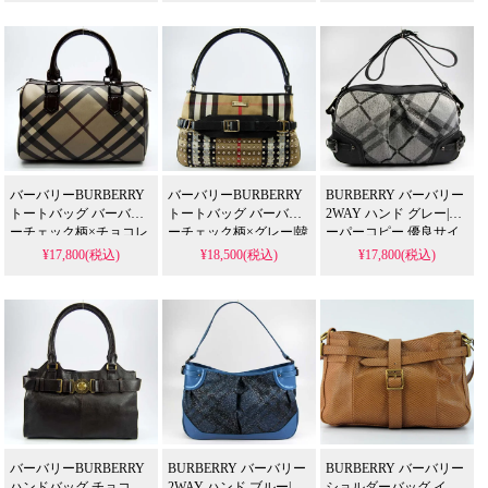
バーバリーBURBERRY
バーバリーBURBERRY
BURBERRY バーバリー
トートバッグ バーバリ
トートバッグ バーバリ
2WAY ハンド グレー|ス
ーチェック柄×チョコレ
ーチェック柄×グレー|韓
ーパーコピー 優良サイ
ート|人気 ブランド バッ
国流行り ブランドバッ
ト
¥17,800(税込)
¥18,500(税込)
¥17,800(税込)
グ
グ
バーバリーBURBERRY
BURBERRY バーバリー
BURBERRY バーバリー
ハンドバッグ チョコレ
2WAY ハンド ブルー|ス
ショルダーバッグ イエ