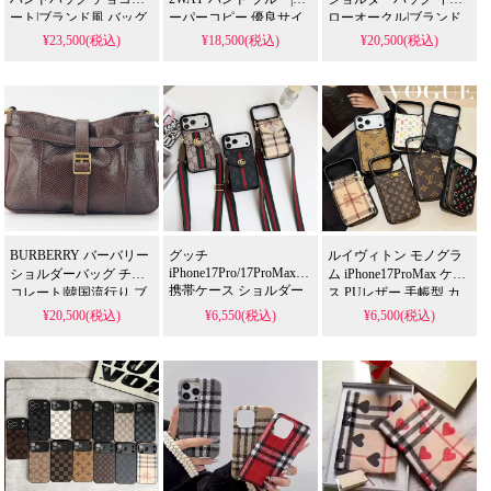
ート|ブランド風 バッグ
ーパーコピー 優良サイ
ローオークル|ブランド
激安 高品質
ト
風 バッグ 激安 高品質
¥23,500(税込)
¥18,500(税込)
¥20,500(税込)
BURBERRY バーバリー
グッチ
ルイヴィトン モノグラ
iPhone17Pro/17ProMax
ショルダーバッグ チョ
ム iPhone17ProMax ケー
携帯ケース ショルダー
コレート|韓国流行り ブ
ス PUレザー 手帳型 カ
ストラップ付き レザー
ランドバッグ
ード収納 LV
¥20,500(税込)
¥6,550(税込)
¥6,500(税込)
アコーディオン カード
iPhone17Pro/17Air
収納 大容量 スタンド機
16Pro/15Plus 高級スマホ
能 iPhone16Pro/15/14ケ
カバー
ース バーバリー Galaxy
S25/S25Plus スマホケー
ス 女性用 ブランド プレ
ゼント