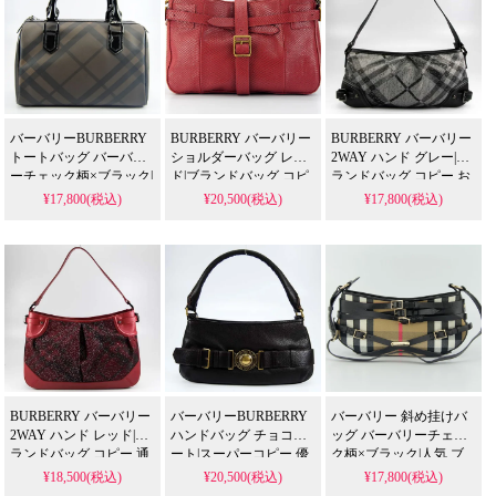
バーバリーBURBERRY
BURBERRY バーバリー
BURBERRY バーバリー
トートバッグ バーバリ
ショルダーバッグ レッ
2WAY ハンド グレー|ブ
ーチェック柄×ブラック|
ド|ブランドバッグ コピ
ランドバッグ コピー お
韓国流行り ブランドバ
ー 通販
すすめ
¥17,800(税込)
¥20,500(税込)
¥17,800(税込)
ッグ
BURBERRY バーバリー
バーバリーBURBERRY
バーバリー 斜め挂けバ
2WAY ハンド レッド|ブ
ハンドバッグ チョコレ
ッグ バーバリーチェッ
ランドバッグ コピー 通
ート|スーパーコピー 優
ク柄×ブラック|人気 ブ
販
良サイト
ランド バッグ
¥18,500(税込)
¥20,500(税込)
¥17,800(税込)