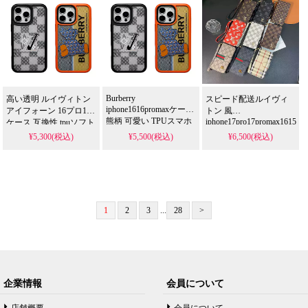
スタイリッシュ ビジネ
女汎用 三足セット
秋冬用 ストリート系 積
ス 男女兼用
みソックス 女性 10足セ
ット
Burberry
高い透明 ルイヴィトン
スピード配送ルイヴィ
iphone1616promaxケース
アイフォーン 16プロ16
トン 風
熊柄 可愛い TPUスマホ
iphone17pro17promax1615
ケース 互換性 tpuソフト
ケース ルイヴィトン ア
手帳型 スマホケース モ
ケース 通販 ブランド
¥5,300(税込)
¥5,500(税込)
¥6,500(税込)
イフォン15プロ15携帯
ノグラム柄 ビジネス 大
burberry
iphone15promax14pro保
ケース チェック柄 おし
人 おしゃれ
護ケース くま かわいい
ゃれ メンズ レデイース
スマホケース
バーバリー
iphone1413pro 耐衝撃 ケ
ース 高透明
1
2
3
...
28
>
企業情報
会員について
店舗概要
会員について