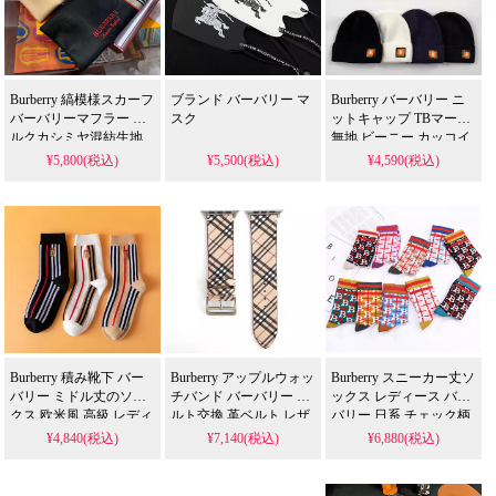
Burberry 縞模様スカーフ
ブランド バーバリー マ
Burberry バーバリー ニ
バーバリーマフラー シ
スク
ットキャップ TBマーク
ルクカシミヤ混紡生地
無地 ビーニー カッコイ
ユニセックススヌード
イ ロゴニット 防寒道具
¥5,800(税込)
¥5,500(税込)
¥4,590(税込)
柔らかい ストール マン
運動風 ニット帽子 高品
ト デリケート プレゼン
質 8色 メンズ レディー
ト 大人気
ス ウール帽子
Burberry 積み靴下 バー
Burberry アップルウォッ
Burberry スニーカー丈ソ
バリー ミドル丈のソッ
チバンド バーバリー ベ
ックス レディース バー
クス 欧米風 高級 レディ
ルト交換 革ベルト レザ
バリー 日系 チェック柄
ース おしゃれ 縦縞 刺繍
ーベルト 経典チェック
カラフル かわいい ミド
¥4,840(税込)
¥7,140(税込)
¥6,880(税込)
柄 柔軟 通気 コットン
柄 腕時計ベルト ウォッ
ル丈のソックス コット
スニーカー丈ソックス
チバンド 装着簡単
ン製 おしゃれ ハイソッ
38mm 40mm 42mm 44mm
ハイソックス 高品質 男
クス スプライス風 靴下