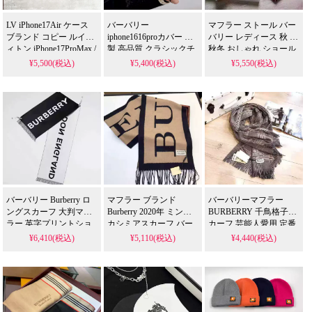
LV iPhone17Air ケース
バーバリー
マフラー ストール バー
ブランド コピー ルイヴ
iphone1616proカバー 布
バリー レディース 秋 冬
ィトン iPhone17ProMax /
製 高品質 クラシックチ
秋冬 おしゃれ ショール
17 携帯ケース レザー 男
ェック柄パターン
かわいい ハート 可愛い
¥5,500(税込)
¥5,400(税込)
¥5,550(税込)
女兼用 かわいい Gucci
burberry アイフォン
通勤 通学 チェック柄 杏
iPhone16Pro / 16Plus カ
15promax15plus携帯ケー
色 簡単 留めれる ふわふ
バー 一体型 レンズ保護
ス コピー ファッション
わ あったか 暖かい
耐衝撃 TPUケース コー
BURBERRY ロマンチッ
チ アイフォーン15 / 14 /
ク
13 Pro スマホケース 低
価格 通販
バーバリー Burberry ロ
マフラー ブランド
バーバリーマフラー
ングスカーフ 大判マフ
Burberry 2020年 ミンク
BURBERRY 千鳥格子ス
ラー 英字プリントショ
カシミアスカーフ バー
カーフ 芸能人愛用 定番
ール ストール リバーシ
バリー ミラノキャット
柄 刺繍型 ユニセックス
¥6,410(税込)
¥5,110(税込)
¥4,440(税込)
ブル カジュアル 人気ア
ウォークデザイン マン
スヌード 大人気 ストー
イテム ウールスカーフ
ト エレガント マフラー
ル マント 膝掛け メンズ
アクセサリー
人気アイテム ショール
レディース
暖かい ストール ユニセ
ックス