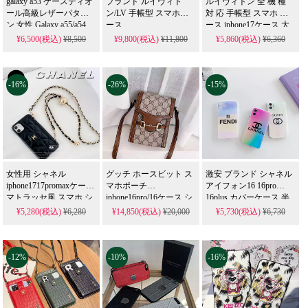
galaxy a53 ケースディオ
ブランド ルイヴィト
ルイヴィトン 全 機 種
ール高級レザーパター
ン/LV 手帳型 スマホケ
対 応 手帳型 スマホ ケ
3、
安全な決済と徹底した個人情報保護
ン 女性 Galaxy a55/a54
ース
ース iphone17ケース 大
保護カバー トレンディ
人 可愛い
¥6,500(税込)
¥8,500
¥9,800(税込)
¥11,800
¥5,860(税込)
¥6,360
お客様の情報の安全性を最優先事項として捉
なブランドディオール
文字パターンに適して
え、SSL暗号化技術を採用しています。
いますD2024073102
これにより、すべての取引を安全に保護しま
-16%
-26%
-15%
す。また、個人情報は厳重に管理され、第三者
に提供することは一切ございません。
安心してお買い物をお楽しみください。
4、
迅速で安全な物流サービス
女性用 シャネル
グッチ ホースビット ス
激安 ブランド シャネル
iphone1717promaxケース
マホポーチ
アイフォン16 16pro
ご注文いただいた商品は、確認後すぐに梱包さ
マトラッセ風 スマホ シ
iphone16pro/16ケース シ
16plus カバーケース 半
ョルダー チェーン付き
れ、安全に発送されます。
ョルダー GG 全機種対
透明 グッチ iPhone 16 16
¥5,280(税込)
¥6,280
¥14,850(税込)
¥20,000
¥5,730(税込)
¥6,730
chanel iphone1616proカー
応SC21031612
pro max スマホケース ブ
信頼できる物流パートナーと連携し、商品を確
ドケース 人気 女子 おし
ランド フェンディ 格安
ゃれ ブランドiphoneケ
オシャレ 高品質 薄型
実にお届けします。
ース 全機種対応
-12%
-10%
-16%
発送後、LINEで追跡番号をご連絡し、配送状況
をリアルタイムでご確認いただけます。
配送に関するトラブルが発生した場合は、迅速