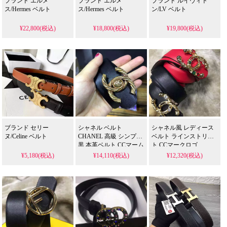
ブランド エルメ
ブランド エルメ
ブランド ルイヴィト
ス/Hermes ベルト
ス/Hermes ベルト
ン/LV ベルト
¥22,800(税込)
¥18,800(税込)
¥19,800(税込)
ブランド セリー
シャネル ベルト
シャネル風 レディース
ヌ/Celine ベルト
CHANEL 高級 シンプル
ベルト ラインストリー
黒 本革ベルト CCマーム
ト CCマークロゴ
ロゴ ファッション 腰ベ
CHANEL ハイクラス ア
¥5,180(税込)
¥14,110(税込)
¥12,320(税込)
ルト 上品 飾り プレゼン
クセサリー バックルベ
ト 長持ち 通用サイズ 包
ルト 腰ベルト 彩色クリ
装付き
スタル レトロブーム フ
ァション プレゼント 高
級 ギフト