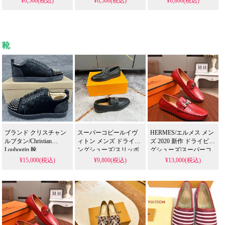
¥6,500(税込)
¥6,500(税込)
¥6,800(税込)
靴
ブランド クリスチャン
スーパーコピールイヴ
HERMES/エルメス メン
ルブタン/Christian
ィトン メンズ ドライビ
ズ 2020 新作 ドライビン
Louboutin 靴
ングシューズ/スリッポ
グシューズ|スーパーコ
ン大人気|スーパーコピ
ピー 優良サイト
¥15,000(税込)
¥9,800(税込)
¥13,000(税込)
ー 優良サイト