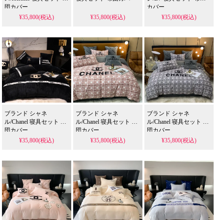
貫したサービス。
団カバー
カバー
¥35,800(税込)
¥35,800(税込)
¥35,800(税込)
KMUZAKAで高品質なライフスタイルを見つ
け、快適で楽しいショッピング体験をお楽しみ
ください！
ブランド シャネ
ブランド シャネ
ブランド シャネ
ル/Chanel 寝具セット 布
ル/Chanel 寝具セット 布
ル/Chanel 寝具セット 布
団カバー
団カバー
団カバー
¥35,800(税込)
¥35,800(税込)
¥35,800(税込)