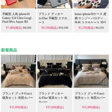
に対応いたしますので、ご安心ください。
手帳型 人気 iphone16
ブランド ディオー
kenzo iphone16ケース 虎
Galaxy S24 Ultra Google
5、
24時間体制のカスタマーサポート
ル/Dior 手帳型 スマホケ
柄 ケンゾー パロディ 個
Pixel 9Pro Aquos R9
ース
性的 スマホケース 流行
KMUZAKAのカスタマーサービスチームは、年
Xperia 1 VI ハイブラン
り 大人気 TB2446
¥7,480(税込)
¥8,500
¥9,180(税込)
¥10,180
¥5,250(税込)
¥6,250
ド カード 収納 YSLイヴ
中無休で24時間対応しています。
サンローラン 革 ケース
商品に関するご質問、注文状況の確認、アフタ
カバーSC21040718
ーサポートなど、どんなことでもお気軽にご相
新着商品
談ください。
迅速かつ丁寧な対応でお客様の満足を追求しま
す。
KMUZAKAをご利用いただくお客様
ファッション愛好家：
高品質でコスパに優れた
アイテムを求める方。
ブランド グッチ/Gucci
ブランド ディオー
ブランド グッチ/Gucci
寝具セット 布団カバー
ル/Dior 寝具セット 布団
寝具セット 布団カバー
業者のお客様：
優れた仕入れ先をお探しのビジ
カバー
ネスパートナー様。
¥35,800(税込)
¥35,800(税込)
¥35,800(税込)