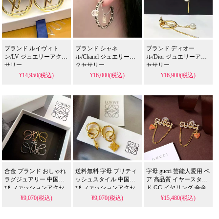
ブランド ルイヴィト
ブランド シャネ
ブランド ディオー
ン/LV ジュエリーアクセ
ル/Chanel ジュエリーア
ル/Dior ジュエリーアク
サリー
クセサリー
セサリー
¥14,950(税込)
¥16,000(税込)
¥16,900(税込)
合金 ブランド おしゃれ
送料無料 字母 ブリティ
字母 gucci 芸能人愛用 ペ
ラグジュアリー 中国結
ッシュスタイル 中国結
ア 高品質 イヤースタッ
び ファッションアクセ
び ファッションアクセ
ド GG イヤリング 合金
サリー 送料無料 ロエベ
サリー ブランド オシャ
くさり/チェーン オシャ
¥9,070(税込)
¥9,070(税込)
¥15,480(税込)
綺麗 ロエベ ブローチ
レ 彼女へのプレゼント
レ 綺麗 ラグジュアリー
イヤリング 綺麗 ロエベ