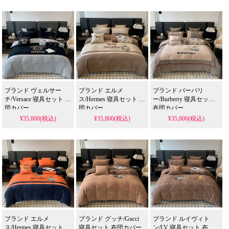
家庭のお客様：
生活空間に彩りを加える上質な
アイテムをお探しの方。
KMUZAKAへのお問い合わせ
お客様のご満足を第一に、以下の窓口で丁寧に
対応いたします：
LINE ID:
KMUZAKA
ブランド ヴェルサー
ブランド エルメ
ブランド バーバリ
メールアドレス:
service@kmuzaka.com
チ/Versace 寝具セット 布
ス/Hermes 寝具セット 布
ー/Burberry 寝具セット
団カバー
団カバー
布団カバー
ウェブサイト
:
URL
：
https://kmuzaka.com/
¥35,800(税込)
¥35,800(税込)
¥35,800(税込)
ウェブサイト
:
スーパー コピー
安全なサイト
KMUZAKAを選ぶ理由
豊富な商品ラインナップ：
ファッションから日
用品まで幅広く取り扱い。
厳しい品質管理：
すべての商品が厳選された高
品質なもの。
ブランド エルメ
ブランド グッチ/Gucci
ブランド ルイヴィト
便利なショッピング体験：
注文から配送まで一
ス/Hermes 寝具セット 布
寝具セット 布団カバー
ン/LV 寝具セット 布団