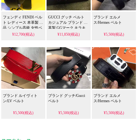
フェンディ FENDI ベル
GUCCI グッチ ベルト
ブランド エルメ
ト レディース 本革製 上
カジュアル ブランド 本
ス/Hermes ベルト
品 シンプル高級 女性ベ
革製 GGマーク キラキ
ルト 耐摩耗性抜群 セン
ラ 多彩ビジュー Gucci
¥12,700(税込)
¥11,850(税込)
¥5,500(税込)
スアップ 長持ち 海外輸
レディース 革ベルト ア
入高級本革 カジュアル
クセサリー 飾り ファシ
フォーマル 100CM x
ョン プレゼント
4CM
ブランド ルイヴィト
ブランド グッチ/Gucci
ブランド エルメ
ン/LV ベルト
ベルト
ス/Hermes ベルト
¥5,500(税込)
¥5,500(税込)
¥5,500(税込)