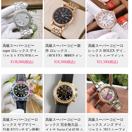
高級スーパーコピー
高級スーパーコピー新
高級スーパーコピーロ
super ロレックス デイト
作 ロレックス
レックス ROLEX デイト
ジャスト ETA2836ムー
（ROLEX）腕時計メン
ジャスト ムーブメント
ブメント搭載|おしゃれ
ズ 実物図 時計通販|N級
搭載|腕時計 メンズ 人気​
¥138,000(税込)
¥18,500(税込)
¥31,500(税込)
腕時計 メンズ ブランド
ブランド コピー
高級スーパーコピーロ
高級スーパーコピーロ
高級スーパーコピーロ
レックス サブマリーナ
レックス 完全無欠品 デ
レックス メンズ デイト
日本 8215シチズン搭載|
イトナ Swiss Cal.4130 ム
ジャスト 2813 ムーブメ