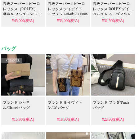
高級スーパーコピーロ
高級スーパーコピーロ
高級スーパーコピーロ
レックス（ROLEX）自
レックス デイデイト ム
レックス ROLEX デイト
動巻き メンズ デイトナ
ーブメント搭載 28800振
ジャスト ムーブメント
コピー通販|おしゃれ 腕
動|高級 ブランド腕時計
搭載|腕時計 レディース
¥45,000(税込)
¥33,000(税込)
¥31,500(税込)
時計 メンズ ブランド
人気 ブランド
バッグ
ブランド シャネ
ブランド ルイヴィト
ブランド プラダ/Prada
ル/Chanel バッグ
ン/LV バッグ
バッグ
¥15,800(税込)
¥18,800(税込)
¥23,800(税込)