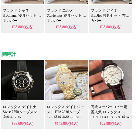
ブランド シャネ
ブランド エルメ
ブランド ディオー
ル/Chanel 寝具セット 布
ス/Hermes 寝具セット 布
ル/Dior 寝具セット 布団
団カバー
団カバー
カバー
¥35,800(税込)
¥35,800(税込)
¥35,800(税込)
腕時計
ロレックス デイトナ
ロレックス デイトジャ
高級スーパーコピー定
Swiss7750ムーブメント
スト ETA2836ムーブメ
番人気 ロレックス
高級モデル
ント搭載 高級モデル
（ROLEX）メンズ 腕時
計 精准時計 通販|N級 ブ
¥88,600(税込)
¥143,000(税込)
¥22,800(税込)
ランド コピー