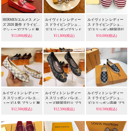
HERMES/エルメス メン
ルイヴィトン レディー
ルイヴィトン レディー
ズ 2020 新作 ドライビン
ス ドライビングシュー
ス ドライビングシュー
グシューズ|ブランド 靴
ズ/スリッポン|ブランド
ズ/スリッポン|韓国流行
通販
靴 おすすめ
り ブランド靴
¥13,000(税込)
¥11,800(税込)
¥10,600(税込)
ルイヴィトン レディー
ルイヴィトン レディー
ルイヴィトン レディー
ス スリッポン バレエシ
ス スリッポン バレエシ
ス ドライビングシュー
ューズ|人気 ブランド 靴
ューズ|韓国流行り ブラ
ズ/スリッポン|高級 ブラ
ンド靴
ンド 靴
¥12,500(税込)
¥12,500(税込)
¥10,500(税込)