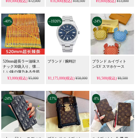
¥69,000(税込)
¥72,000
¥16,800(税込)
¥18,500
¥9,800(税込)
¥13,800
ック 126610LN
引セール中 愛好者必見
Bluetooth、キーチェー
ン、ペンダントを収納
KMUZAKAの特長
でき、チェーン付きク
ロスボディで着用可
-40%
--1926%
-24%
1、
工場直販で圧倒的な価格優位性
能、オリジナルのロゴ
が絶妙で、とても良い
KMUZAKAは工場と直接提携しており、中間業
感触、サイズ 12x9cm
者を排除することで、非常に競争力のある価格
を実現しています。
単品購入でも大量仕入れでも、コストパフォー
520mm超長ラー油味ス
ブランド / 腕時計
ブランド ルイヴィト
マンスに優れた商品をお届けします。
ナック30袋入り、懐か
ン/LV スマホケース
しい味の弾力ある牛筋
おやつ、ピリ辛のネッ
¥3,000(税込)
¥5,000
¥1,175,000(税込)
¥58,000
¥6,500(税込)
¥8,500
2、
透明性の高いショッピング体験
トで人気のリラックス
スナック
商品選定から梱包、配送、物流追跡に至るま
-24%
で、すべてのプロセスをお客様に公開していま
-17%
-8%
す。
LINEを通じて注文状況をリアルタイムでご確認
いただけます。スムーズで便利なショッピング
体験を提供することをお約束します。