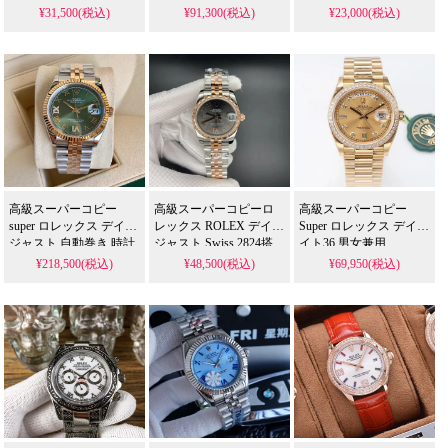
ブランド腕時計 おすす
ーブメント搭載|おしゃ
ント搭載|腕時計 メンズ
¥31,500(税込)
¥91,300(税込)
¥23,000(税込)
め
れ 腕時計 メンズ ブラン
ブランド
ド
高級スーパーコピー
高級スーパーコピーロ
高級スーパーコピー
super ロレックス デイト
レックス ROLEX デイト
Super ロレックス デイデ
ジャスト 自動巻き 時計
ジャスト Swiss 2824搭
イト36 男女兼用
多機能設計 腕時計|ブラ
載|メンズ 腕時計 人気
Cal.3255 ムーブメント搭
¥218,500(税込)
¥48,500(税込)
¥69,950(税込)
ンド腕時計 おすすめ
ブランド
載|ブランド腕時計 おす
すめ