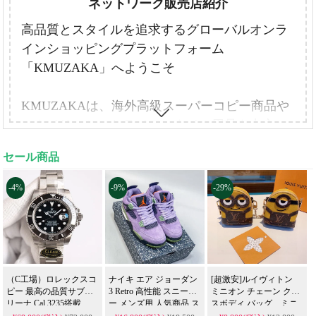
ネットワーク販売店紹介
高品質とスタイルを追求するグローバルオンラ
インショッピングプラットフォーム
「KMUZAKA」へようこそ
KMUZAKAは、海外高級スーパーコピー商品や
スタイリッシュなライフスタイル用品を中心
に、多彩な商品を取り揃えたオンラインショッ
セール商品
プです。
高品質な腕時計、バッグ、財布、ジュエリー、
-4%
-9%
-29%
アクセサリー、ペット用品、カーペット、寝具
セット、布団カバー、イヤホンケース
、
マス
ク、ベルト、キーホルダーなど、あらゆるニー
ズにお応えします。
また、日用品や雑貨のほか、代行購入や卸売サ
（C工場）ロレックスコ
ナイキ エア ジョーダン
[超激安]ルイヴィトン
ピー 最高の品質サブマ
3 Retro 高性能 スニーカ
ミニオン チェーン クロ
ービスも提供しており、個人のお客様から業者
リーナ Cal.3235搭載
ー メンズ用 人気商品 ス
スボディ バッグ、ミニ
様まで幅広くご利用いただけます。
28800振動/時 41mm ブラ
ーパーコピー 限定版 割
は銀行カード、