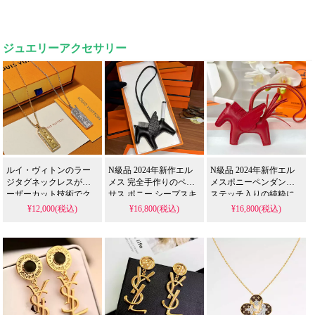
ジュエリーアクセサリー
ルイ・ヴィトンのラー
N級品 2024年新作エル
N級品 2024年新作エル
ジタグネックレスがレ
メス 完全手作りのペガ
メスポニーペンダント
ーザーカット技術でク
サス ポニー シープスキ
ステッチ入りの純粋に
ラシックを表現 モノグ
ンとワニ革の羽 P170 タ
手作り
¥12,000(税込)
¥16,800(税込)
¥16,800(税込)
ラムの花と文字を繊細
ッチブラック
なチェーンと組み合わ
せてエッジを効かせま
した。ベルトを重ねた
人気スタイル